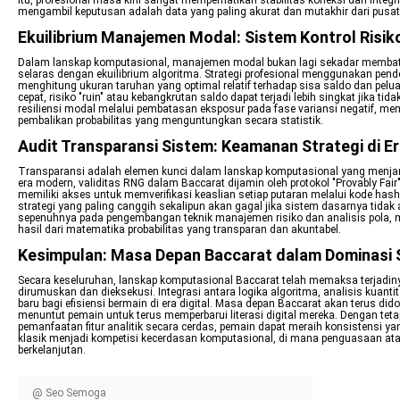
itu, profesional masa kini sangat memperhatikan stabilitas koneksi dan int
mengambil keputusan adalah data yang paling akurat dan mutakhir dari pusat
Ekuilibrium Manajemen Modal: Sistem Kontrol Risi
Dalam lanskap komputasional, manajemen modal bukan lagi sekadar membatas
selaras dengan ekuilibrium algoritma. Strategi profesional menggunakan pende
menghitung ukuran taruhan yang optimal relatif terhadap sisa saldo dan pelua
cepat, risiko "ruin" atau kebangkrutan saldo dapat terjadi lebih singkat jika 
resiliensi modal melalui pembatasan eksposur pada fase variansi negatif, me
pembalikan probabilitas yang menguntungkan secara statistik.
Audit Transparansi Sistem: Keamanan Strategi di 
Transparansi adalah elemen kunci dalam lanskap komputasional yang menjamin
era modern, validitas RNG dalam Baccarat dijamin oleh protokol "Provably Fair"
memiliki akses untuk memverifikasi keaslian setiap putaran melalui kode has
strategi yang paling canggih sekalipun akan gagal jika sistem dasarnya tidak 
sepenuhnya pada pengembangan teknik manajemen risiko dan analisis pola,
hasil dari matematika probabilitas yang transparan dan akuntabel.
Kesimpulan: Masa Depan Baccarat dalam Dominasi S
Secara keseluruhan, lanskap komputasional Baccarat telah memaksa terjadiny
dirumuskan dan dieksekusi. Integrasi antara logika algoritma, analisis kuant
baru bagi efisiensi bermain di era digital. Masa depan Baccarat akan terus did
menuntut pemain untuk terus memperbarui literasi digital mereka. Dengan teta
pemanfaatan fitur analitik secara cerdas, pemain dapat meraih konsistensi yan
klasik menjadi kompetisi kecerdasan komputasional, di mana penguasaan ata
berkelanjutan.
@ Seo Semoga