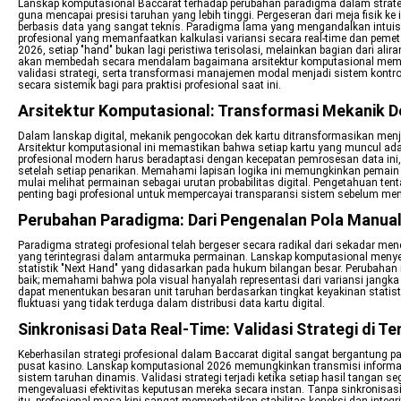
Lanskap komputasional Baccarat terhadap perubahan paradigma dalam strategi p
guna mencapai presisi taruhan yang lebih tinggi. Pergeseran dari meja fisik k
berbasis data yang sangat teknis. Paradigma lama yang mengandalkan intuisi 
profesional yang memanfaatkan kalkulasi variansi secara real-time dan pemetaa
2026, setiap "hand" bukan lagi peristiwa terisolasi, melainkan bagian dari aliran
akan membedah secara mendalam bagaimana arsitektur komputasional meme
validasi strategi, serta transformasi manajemen modal menjadi sistem kontrol 
secara sistemik bagi para praktisi profesional saat ini.
Arsitektur Komputasional: Transformasi Mekanik De
Dalam lanskap digital, mekanik pengocokan dek kartu ditransformasikan men
Arsitektur komputasional ini memastikan bahwa setiap kartu yang muncul adala
profesional modern harus beradaptasi dengan kecepatan pemrosesan data ini, 
setelah setiap penarikan. Memahami lapisan logika ini memungkinkan pemai
mulai melihat permainan sebagai urutan probabilitas digital. Pengetahuan te
penting bagi profesional untuk mempercayai transparansi sistem sebelum men
Perubahan Paradigma: Dari Pengenalan Pola Manual 
Paradigma strategi profesional telah bergeser secara radikal dari sekadar men
yang terintegrasi dalam antarmuka permainan. Lanskap komputasional menyedi
statistik "Next Hand" yang didasarkan pada hukum bilangan besar. Perubahan
baik; memahami bahwa pola visual hanyalah representasi dari variansi jangka
dapat menentukan besaran unit taruhan berdasarkan tingkat keyakinan statist
fluktuasi yang tidak terduga dalam distribusi data kartu digital.
Sinkronisasi Data Real-Time: Validasi Strategi di 
Keberhasilan strategi profesional dalam Baccarat digital sangat bergantung p
pusat kasino. Lanskap komputasional 2026 memungkinkan transmisi informas
sistem taruhan dinamis. Validasi strategi terjadi ketika setiap hasil tangan
mengevaluasi efektivitas keputusan mereka secara instan. Tanpa sinkronisasi 